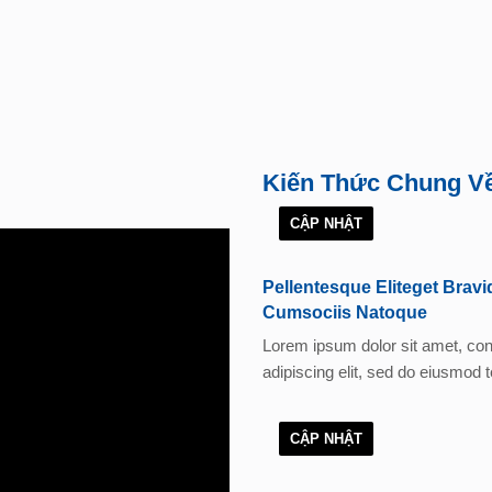
Kiến Thức Chung V
CẬP NHẬT
Pellentesque Eliteget Bravi
Cumsociis Natoque
Lorem ipsum dolor sit amet, co
adipiscing elit, sed do eiusmo
CẬP NHẬT