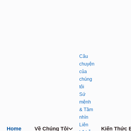
Câu
chuyện
của
chúng
tôi
Sứ
mệnh
& Tầm
nhìn
Liên
Home
Về Chúng Tôi
Kiến Thức 