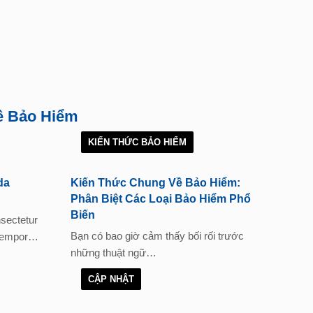
ề Bảo Hiểm
KIẾN THỨC BẢO HIỂM
da
Kiến Thức Chung Về Bảo Hiểm:
Phân Biệt Các Loại Bảo Hiểm Phổ
Biến
nsectetur
Bạn có bao giờ cảm thấy bối rối trước
d tempor…
những thuật ngữ…
CẬP NHẬT