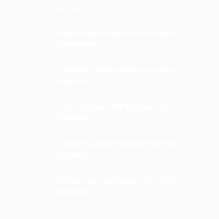
TIN TỨC MỚI NHẤT
Augue Neque Gravida Fermentum
Sollicitudin
17/11/2023
Convallis Posuere Morbi Leo Orna
Molestie
15/11/2023
Turpis Egestas Sed Tempus Urna
Pharetra
14/11/2023
Congue Quisque Egestas Diam Arcu
Euismod
14/11/2023
Ornare Arcu Duivivamus Arcu Felis
Bibendum
14/11/2023