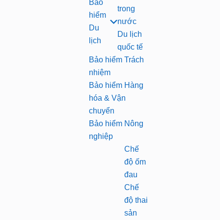
Bảo
trong
hiểm
nước
Du
Du lịch
lịch
quốc tế
Bảo hiểm Trách
nhiệm
Bảo hiểm Hàng
hóa & Vận
chuyển
Bảo hiểm Nông
nghiệp
Chế
độ ốm
đau
Chế
độ thai
sản