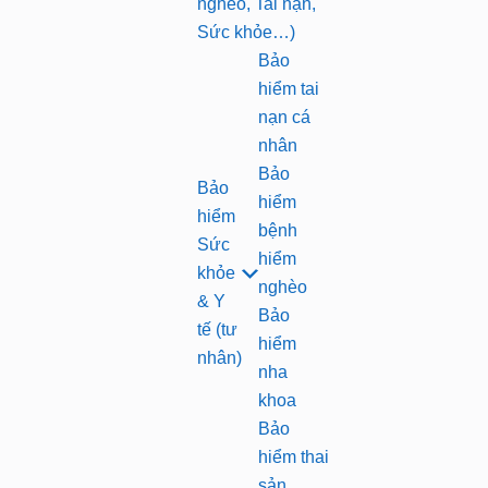
nghèo, Tai nạn,
Sức khỏe…)
Bảo
hiểm tai
nạn cá
nhân
Bảo
Bảo
hiểm
hiểm
bệnh
Sức
hiểm
khỏe
nghèo
& Y
Bảo
tế (tư
hiểm
nhân)
nha
khoa
Bảo
hiểm thai
sản