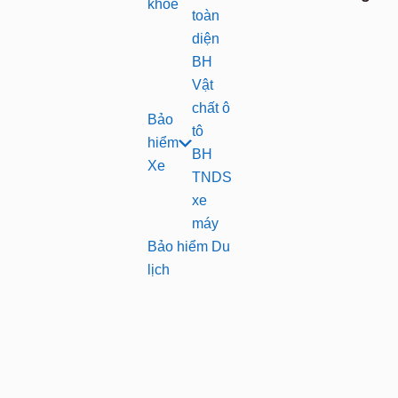
khỏe
toàn
diện
BH
Vật
chất ô
Bảo
tô
hiểm
BH
Xe
TNDS
xe
máy
Bảo hiểm Du
lịch