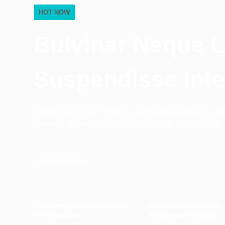
HOT NOW
Bulvinar Neque L
Suspendisse Int
Lorem ipsum dolor sit amet, consectetur adipiscing eli
labore et dolore magna aliqua. Egestas dui id ornare
XU HƯỚNG
Scelerisque Varius Morbi Enim
Bulvinar Neque Laoreet
Nunc Faucibus
Suspendisse Interdum