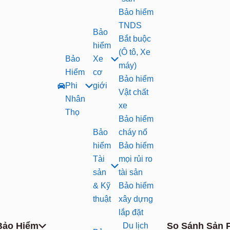
Bảo hiểm
TNDS
Bảo
Bắt buộc
hiểm
(Ô tô, Xe
Bảo
Xe
máy)
Hiểm
cơ
Bảo hiểm
Phi
giới
Vật chất
Nhân
xe
Thọ
Bảo hiểm
Bảo
cháy nổ
hiểm
Bảo hiểm
Tài
mọi rủi ro
sản
tài sản
& Kỹ
Bảo hiểm
thuật
xây dựng
lắp đặt
Bảo Hiểm
So Sánh Sản 
Du lịch