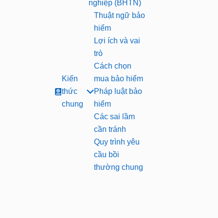
nghiệp (BHTN)
Thuật ngữ bảo
hiểm
Lợi ích và vai
trò
Cách chọn
Kiến
mua bảo hiểm
thức
Pháp luật bảo
chung
hiểm
Các sai lầm
cần tránh
Quy trình yêu
cầu bồi
thường chung