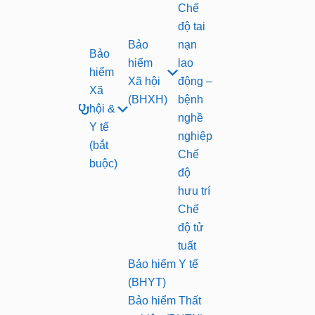
Chế
độ tai
Bảo
nạn
Bảo
hiểm
lao
hiểm
Xã hội
động –
Xã
(BHXH)
bệnh
hội &
nghề
Y tế
nghiệp
(bắt
Chế
buộc)
độ
hưu trí
Chế
độ tử
tuất
Bảo hiểm Y tế
(BHYT)
Bảo hiểm Thất