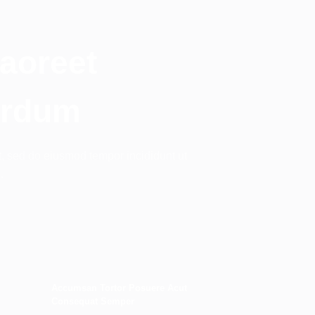
aoreet
erdum
t, sed do eiusmod tempor incididunt ut
…
Accumsan Tortor Posuere Acut
Consequat Semper