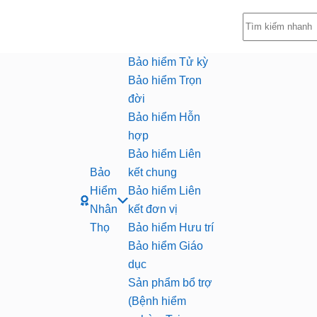
Không
có
kết
Bảo hiểm Tử kỳ
quả
Bảo hiểm Trọn
đời
Bảo hiểm Hỗn
hợp
Bảo hiểm Liên
Bảo
kết chung
Hiểm
Bảo hiểm Liên
Nhân
kết đơn vị
Thọ
Bảo hiểm Hưu trí
Bảo hiểm Giáo
dục
Sản phẩm bổ trợ
(Bệnh hiểm