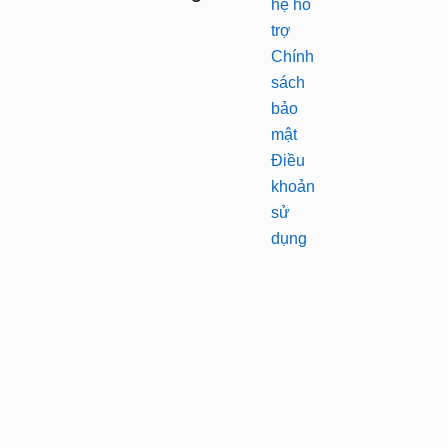
hệ hỗ
trợ
Chính
sách
bảo
mật
Điều
khoản
sử
dụng