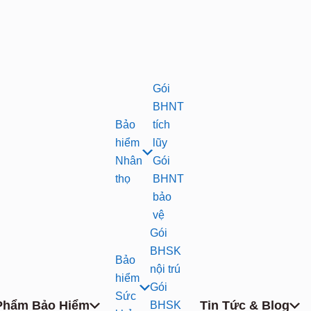
Gói
BHNT
Bảo
tích
hiểm
lũy
Nhân
Gói
thọ
BHNT
bảo
vệ
Gói
BHSK
Bảo
nội trú
hiểm
Gói
Sức
Phẩm Bảo Hiểm
Tin Tức & Blog
BHSK