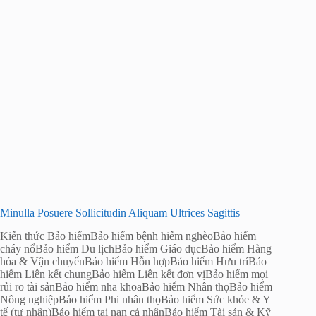
Minulla Posuere Sollicitudin Aliquam Ultrices Sagittis
Kiến thức Bảo hiểm
Bảo hiểm bệnh hiểm nghèo
Bảo hiểm
cháy nổ
Bảo hiểm Du lịch
Bảo hiểm Giáo dục
Bảo hiểm Hàng
hóa & Vận chuyển
Bảo hiểm Hỗn hợp
Bảo hiểm Hưu trí
Bảo
hiểm Liên kết chung
Bảo hiểm Liên kết đơn vị
Bảo hiểm mọi
rủi ro tài sản
Bảo hiểm nha khoa
Bảo hiểm Nhân thọ
Bảo hiểm
Nông nghiệp
Bảo hiểm Phi nhân thọ
Bảo hiểm Sức khỏe & Y
tế (tư nhân)
Bảo hiểm tai nạn cá nhân
Bảo hiểm Tài sản & Kỹ